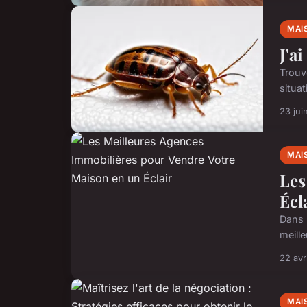
MAI
J'a
Trouve
situa
23 jui
MAI
Les
Écl
Dans 
meill
22 avr
MAI