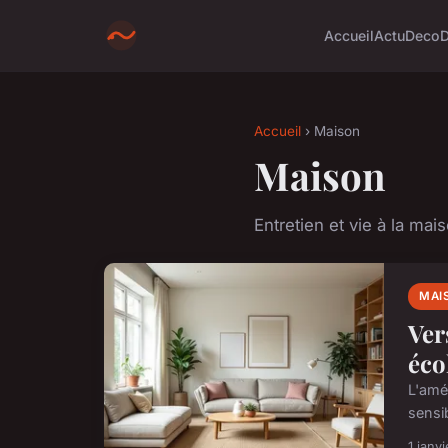
Accueil
Actu
Deco
Accueil
› Maison
Maison
Entretien et vie à la mai
MAI
Ver
éco
L'amé
sensib
1 janv