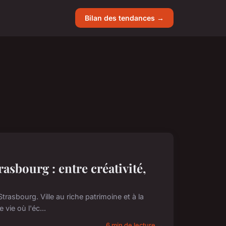
Bilan des tendances →
asbourg : entre créativité,
rasbourg. Ville au riche patrimoine et à la
vie où l'éc...
6 min de lecture →