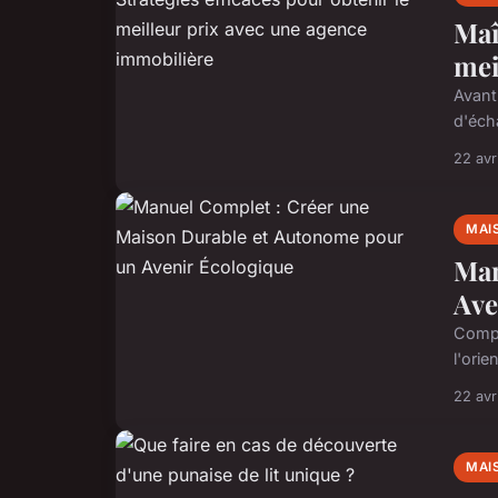
Maî
mei
Avant 
d'éch
22 avr
MAI
Man
Ave
Compr
l'orie
22 avr
MAI