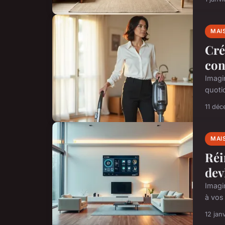
MAI
Cré
con
Imagi
quoti
11 dé
MAI
Réi
dev
Imagin
à vos 
12 jan