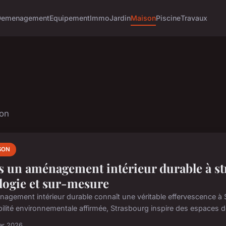
Demenagement
Equipement
Immo
Jardin
Maison
Piscine
Travaux
son
SON
s un aménagement intérieur durable à str
logie et sur-mesure
nagement intérieur durable connaît une véritable effervescence à St
ilité environnementale affirmée, Strasbourg inspire des espaces de 
ier 2026