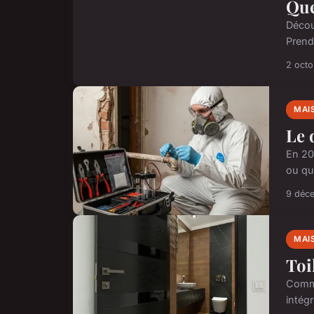
Que
Décou
Prend
2 oct
MAI
Le 
En 20
ou qu
9 déc
MAI
Toi
Comme
intég